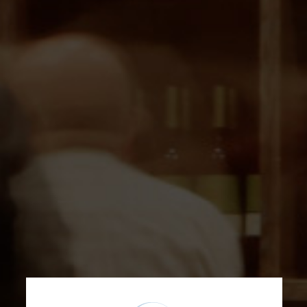
Sidra Natural Trabanco
D.O. Sidra de Asturias
2,94
€
Buscar
VER TODOS
SELECCIÓN SUMILLER
VINOS DEL MUNDO
VINOS DE ESPAÑA