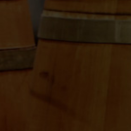
Camino Cogullada C/ E, nave 5
Mercazaragoza, 50014 Zaragoza
Lunes a viernes:
9:00 - 13:00h y 15:00 - 17:00h
976 470 070
679 266 486