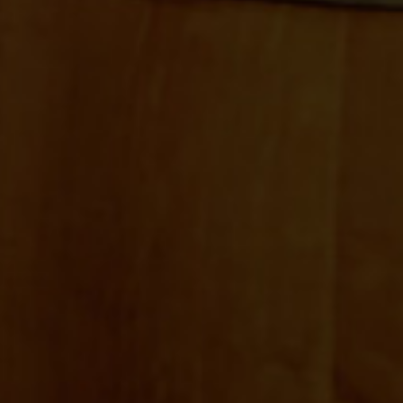
Camino Cogullada C/ E, nave 5
Mercazaragoza, 50014 Zaragoza
Lunes a viernes:
9:00 - 13:00h y 15:00 - 17:00h
976 470 070
679 266 486
Síguenos en redes: