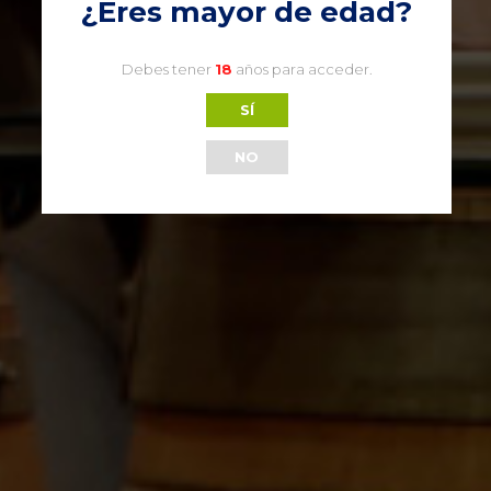
¿Eres mayor de edad?
Debes tener
18
años para acceder.
Albariño Martin Codax 3/8
SÍ
D.O. Rias Baixas
7,94
€
NO