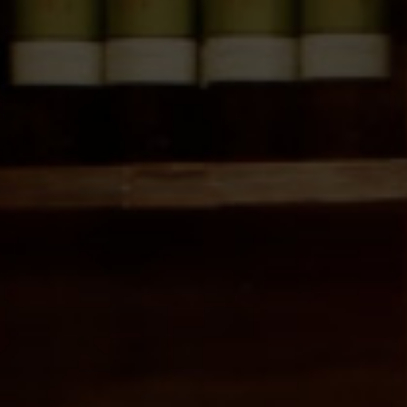
96,55
€
D.O. Ribero del Duero
Añadir al carrito
SKU:
1304
Categorías:
Crianza
,
D.O. Ribero del Duero
,
Selección Sumiller
,
Vino Tinto
,
Vinos de España
Descripción
Información adicional