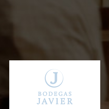
Portia Rosado
D.O.Ribera del Duero
7,45
€