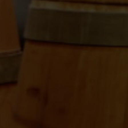
Portia Roble 2024
D.O.Ribera del Duero
8,16
€