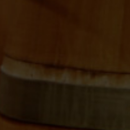
Dilema Blanco Verdejo
D.O. Rueda
4,99
€